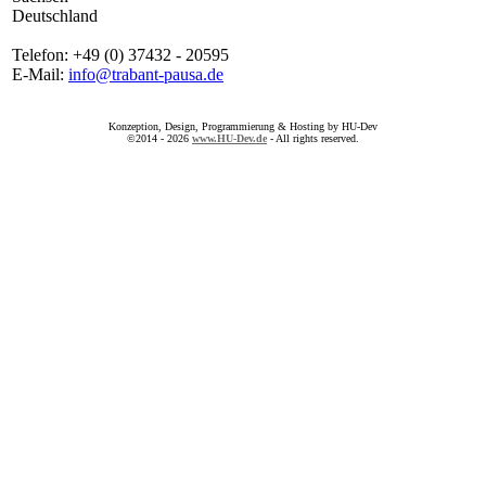
Deutschland
Telefon: +49 (0) 37432 - 20595
E-Mail:
info@trabant-pausa.de
Konzeption, Design, Programmierung & Hosting by HU-Dev
©2014 - 2026
www.HU-Dev.de
- All rights reserved.