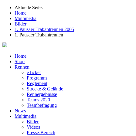
Aktuelle Seite:
Home
Multimedia
Bilder
1. Pausaer Trabantrennen 2005
1. Pausaer Trabantrennen
Home
Shop
Rennen
eTicket
Programm
Reglement
Strecke & Gelände
Rennergebnisse
Teams 2020
Teambefragung
News
Multimedia
Bilder
Videos
Presse-Bereich