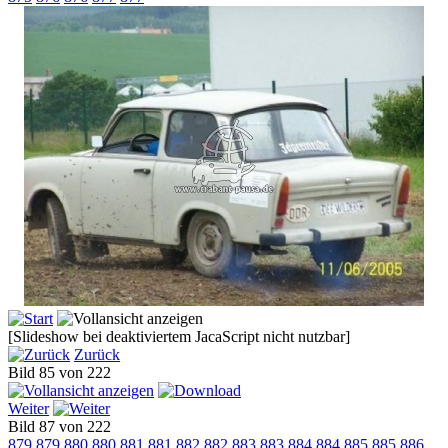
[Slideshow bei deaktiviertem JacaScript nicht nutzbar]
Zurück
Bild 85 von 222
Weiter
Bild 87 von 222
879
879
880
880
881
881
882
882
883
883
884
884
885
885
886