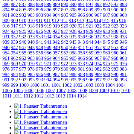
886
887
887
888
888
889
889
890
890
891
891
892
892
893
893
894
894
895
895
896
896
897
897
898
898
899
899
900
900
901
901
902
902
903
903
904
904
905
905
906
906
907
907
908
908
909
909
910
910
911
911
912
912
913
913
914
914
915
915
916
916
917
917
918
918
919
919
920
920
921
921
922
922
923
923
924
924
925
925
926
926
927
927
928
928
929
929
930
930
931
931
932
932
933
933
934
934
935
935
936
936
937
937
938
938
939
939
940
940
941
941
942
942
943
943
944
944
945
945
946
946
947
947
948
948
949
949
950
950
951
951
952
952
953
953
954
954
955
955
956
956
957
957
958
958
959
959
960
960
961
961
962
962
963
963
964
964
965
965
966
966
967
967
968
968
969
969
970
970
971
971
972
972
973
973
974
974
975
975
976
976
977
977
978
978
979
979
980
980
981
981
982
982
983
983
984
984
985
985
986
986
987
987
988
988
989
989
990
990
991
991
992
992
993
993
994
994
995
995
996
996
997
997
998
998
999
999
1000
1000
1001
1001
1002
1002
1003
1003
1004
1004
1005
1005
1006
1006
1007
1007
1008
1008
1009
1009
1010
1010
1011
1011
1012
1012
1013
1013
1014
1014