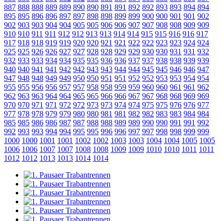
887
888
888
889
889
890
890
891
891
892
892
893
893
894
894
895
895
896
896
897
897
898
898
899
899
900
900
901
901
902
902
903
903
904
904
905
905
906
906
907
907
908
908
909
909
910
910
911
911
912
912
913
913
914
914
915
915
916
916
917
917
918
918
919
919
920
920
921
921
922
922
923
923
924
924
925
925
926
926
927
927
928
928
929
929
930
930
931
931
932
932
933
933
934
934
935
935
936
936
937
937
938
938
939
939
940
940
941
941
942
942
943
943
944
944
945
945
946
946
947
947
948
948
949
949
950
950
951
951
952
952
953
953
954
954
955
955
956
956
957
957
958
958
959
959
960
960
961
961
962
962
963
963
964
964
965
965
966
966
967
967
968
968
969
969
970
970
971
971
972
972
973
973
974
974
975
975
976
976
977
977
978
978
979
979
980
980
981
981
982
982
983
983
984
984
985
985
986
986
987
987
988
988
989
989
990
990
991
991
992
992
993
993
994
994
995
995
996
996
997
997
998
998
999
999
1000
1000
1001
1001
1002
1002
1003
1003
1004
1004
1005
1005
1006
1006
1007
1007
1008
1008
1009
1009
1010
1010
1011
1011
1012
1012
1013
1013
1014
1014