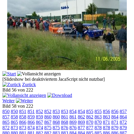
[Slideshow bei deaktiviertem JacaScript nicht nutzbar]
Zurück
Bild 56 von 222
Weiter
Bild 58 von 222
850
850
851
851
852
852
853
853
854
854
855
855
856
856
857
857
858
858
859
859
860
860
861
861
862
862
863
863
864
864
865
865
866
866
867
867
868
868
869
869
870
870
871
871
872
872
873
873
874
874
875
875
876
876
877
877
878
878
879
879
880
880
881
881
882
882
883
883
884
884
885
885
886
886
887