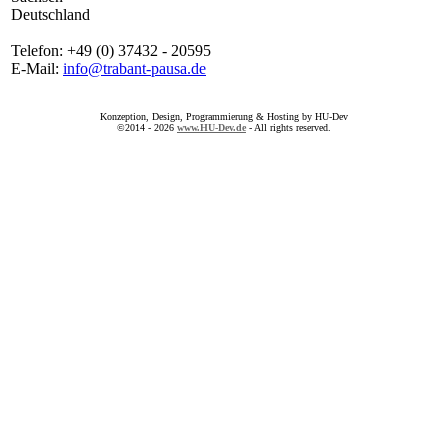
Deutschland
Telefon: +49 (0) 37432 - 20595
E-Mail:
info@trabant-pausa.de
Konzeption, Design, Programmierung & Hosting by HU-Dev
©2014 - 2026
www.HU-Dev.de
- All rights reserved.