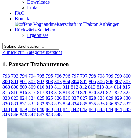
Downloads
Links
FAQ
Kontakt
Ergebnisse
Zurück zur Kategorieübersicht
1. Pausaer Trabantrennen
793
793
794
794
795
795
796
796
797
797
798
798
799
799
800
800
801
801
802
802
803
803
804
804
805
805
806
806
807
807
808
808
809
809
810
810
811
811
812
812
813
813
814
814
815
815
816
816
817
817
818
818
819
819
820
820
821
821
822
822
823
823
824
824
825
825
826
826
827
827
828
828
829
829
830
830
831
831
832
832
833
833
834
834
835
835
836
836
837
837
838
838
839
839
840
840
841
841
842
842
843
843
844
844
845
845
846
846
847
847
848
848