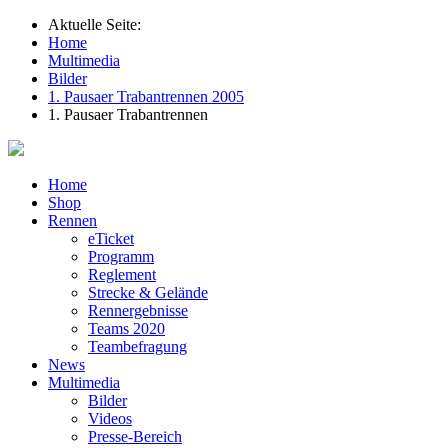
Aktuelle Seite:
Home
Multimedia
Bilder
1. Pausaer Trabantrennen 2005
1. Pausaer Trabantrennen
Home
Shop
Rennen
eTicket
Programm
Reglement
Strecke & Gelände
Rennergebnisse
Teams 2020
Teambefragung
News
Multimedia
Bilder
Videos
Presse-Bereich