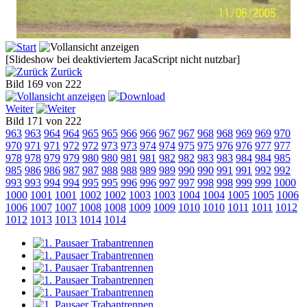
[Slideshow bei deaktiviertem JacaScript nicht nutzbar]
Zurück
Bild 169 von 222
Weiter
Bild 171 von 222
963
963
964
964
965
965
966
966
967
967
968
968
969
969
970
970
971
971
972
972
973
973
974
974
975
975
976
976
977
977
978
978
979
979
980
980
981
981
982
982
983
983
984
984
985
985
986
986
987
987
988
988
989
989
990
990
991
991
992
992
993
993
994
994
995
995
996
996
997
997
998
998
999
999
1000
1000
1001
1001
1002
1002
1003
1003
1004
1004
1005
1005
1006
1006
1007
1007
1008
1008
1009
1009
1010
1010
1011
1011
1012
1012
1013
1013
1014
1014