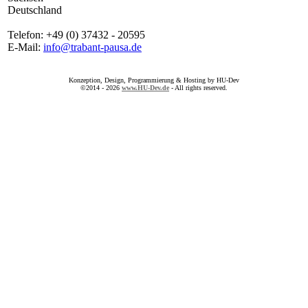
Deutschland
Telefon: +49 (0) 37432 - 20595
E-Mail:
info@trabant-pausa.de
Konzeption, Design, Programmierung & Hosting by HU-Dev
©2014 - 2026
www.HU-Dev.de
- All rights reserved.