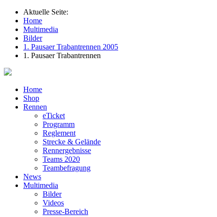
Aktuelle Seite:
Home
Multimedia
Bilder
1. Pausaer Trabantrennen 2005
1. Pausaer Trabantrennen
Home
Shop
Rennen
eTicket
Programm
Reglement
Strecke & Gelände
Rennergebnisse
Teams 2020
Teambefragung
News
Multimedia
Bilder
Videos
Presse-Bereich