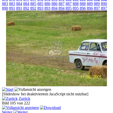
883
883
884
884
885
885
886
886
887
887
888
888
889
889
890
890
891
891
892
892
893
893
894
894
895
895
896
896
897
897
[Slideshow bei deaktiviertem JacaScript nicht nutzbar]
Zurück
Bild 105 von 222
Weiter