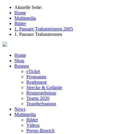
Aktuelle Seite:
Home
Multimedia
Bilder
1. Pausaer Trabantrennen 2005
1. Pausaer Trabantrennen
Home
Shop
Rennen
eTicket
Programm
Reglement
Strecke & Gelände
Rennergebnisse
Teams 2020
Teambefragung
News
Multimedia
Bilder
Videos
Presse-Bereich