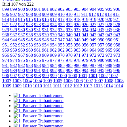
Bild 107 von 222
899
899
900
900
901
901
902
902
903
903
904
904
905
905
906
906
907
907
908
908
909
909
910
910
911
911
912
912
913
913
914
914
915
915
916
916
917
917
918
918
919
919
920
920
921
921
922
922
923
923
924
924
925
925
926
926
927
927
928
928
929
929
930
930
931
931
932
932
933
933
934
934
935
935
936
936
937
937
938
938
939
939
940
940
941
941
942
942
943
943
944
944
945
945
946
946
947
947
948
948
949
949
950
950
951
951
952
952
953
953
954
954
955
955
956
956
957
957
958
958
959
959
960
960
961
961
962
962
963
963
964
964
965
965
966
966
967
967
968
968
969
969
970
970
971
971
972
972
973
973
974
974
975
975
976
976
977
977
978
978
979
979
980
980
981
981
982
982
983
983
984
984
985
985
986
986
987
987
988
988
989
989
990
990
991
991
992
992
993
993
994
994
995
995
996
996
997
997
998
998
999
999
1000
1000
1001
1001
1002
1002
1003
1003
1004
1004
1005
1005
1006
1006
1007
1007
1008
1008
1009
1009
1010
1010
1011
1011
1012
1012
1013
1013
1014
1014