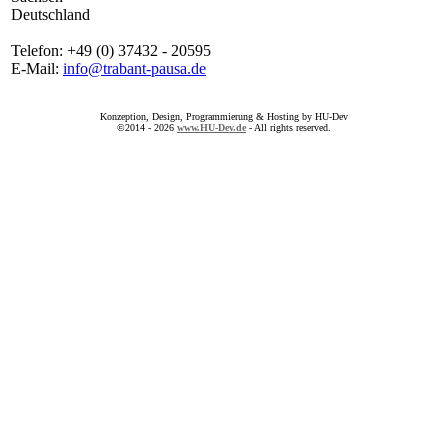
Deutschland
Telefon: +49 (0) 37432 - 20595
E-Mail:
info@trabant-pausa.de
Konzeption, Design, Programmierung & Hosting by HU-Dev
©2014 - 2026
www.HU-Dev.de
- All rights reserved.