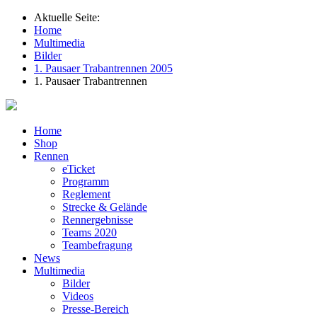
Aktuelle Seite:
Home
Multimedia
Bilder
1. Pausaer Trabantrennen 2005
1. Pausaer Trabantrennen
Home
Shop
Rennen
eTicket
Programm
Reglement
Strecke & Gelände
Rennergebnisse
Teams 2020
Teambefragung
News
Multimedia
Bilder
Videos
Presse-Bereich