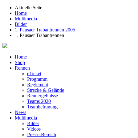
Aktuelle Seite:
Home
Multimedia
Bilder
1. Pausaer Trabantrennen 2005
1. Pausaer Trabantrennen
Home
Shop
Rennen
eTicket
Programm
Reglement
Strecke & Gelände
Rennergebnisse
Teams 2020
Teambefragung
News
Multimedia
Bilder
Videos
Presse-Bereich