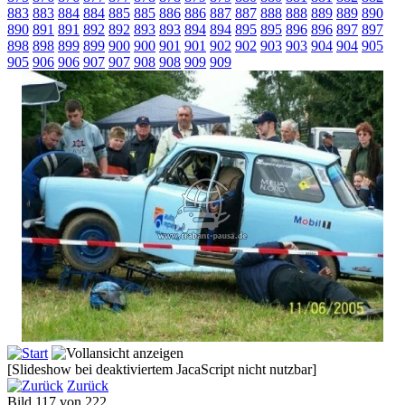
883
883
884
884
885
885
886
886
887
887
888
888
889
889
890
890
891
891
892
892
893
893
894
894
895
895
896
896
897
897
898
898
899
899
900
900
901
901
902
902
903
903
904
904
905
905
906
906
907
907
908
908
909
909
[Slideshow bei deaktiviertem JacaScript nicht nutzbar]
Zurück
Bild 117 von 222