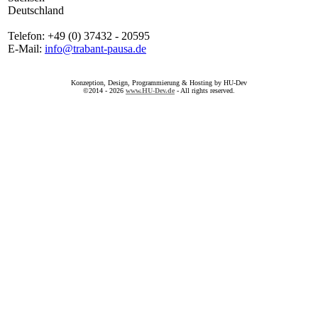
Deutschland
Telefon: +49 (0) 37432 - 20595
E-Mail:
info@trabant-pausa.de
Konzeption, Design, Programmierung & Hosting by HU-Dev
©2014 - 2026
www.HU-Dev.de
- All rights reserved.