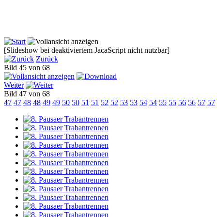
[Slideshow bei deaktiviertem JacaScript nicht nutzbar]
Zurück
Bild 45 von 68
Weiter
Bild 47 von 68
47
47
48
48
49
49
50
50
51
51
52
52
53
53
54
54
55
55
56
56
57
57