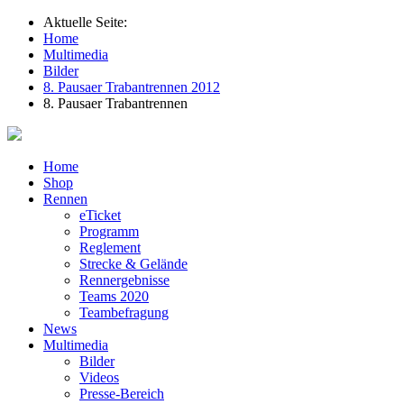
Aktuelle Seite:
Home
Multimedia
Bilder
8. Pausaer Trabantrennen 2012
8. Pausaer Trabantrennen
Home
Shop
Rennen
eTicket
Programm
Reglement
Strecke & Gelände
Rennergebnisse
Teams 2020
Teambefragung
News
Multimedia
Bilder
Videos
Presse-Bereich