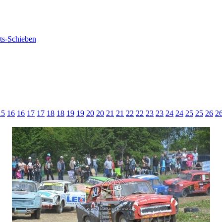
15
16
16
17
17
18
18
19
19
20
20
21
21
22
22
23
23
24
24
25
25
26
2