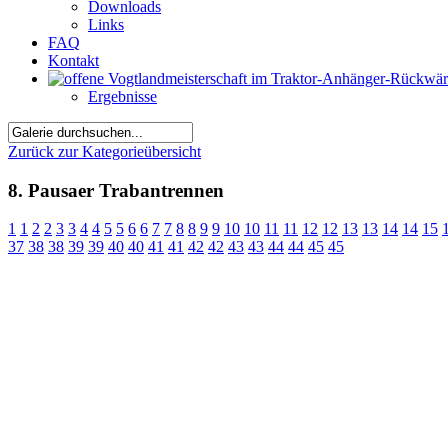
Downloads
Links
FAQ
Kontakt
Ergebnisse
Zurück zur Kategorieübersicht
8. Pausaer Trabantrennen
1
1
2
2
3
3
4
4
5
5
6
6
7
7
8
8
9
9
10
10
11
11
12
12
13
13
14
14
15
37
38
38
39
39
40
40
41
41
42
42
43
43
44
44
45
45