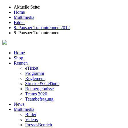
Aktuelle Seite:
Home
Multimedia
Bilder
8. Pausaer Trabantrennen 2012
8. Pausaer Trabantrennen
Home
Shop
Rennen
eTicket
Programm
Reglement
Strecke & Gelände
Rennergebnisse
Teams 2020
Teambefragung
News
Multimedia
Bilder
Videos
Presse-Bereich