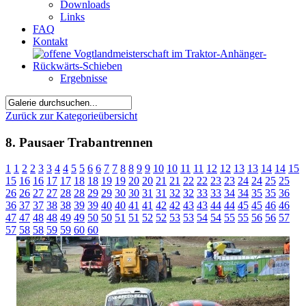
Downloads
Links
FAQ
Kontakt
Ergebnisse
Zurück zur Kategorieübersicht
8. Pausaer Trabantrennen
1
1
2
2
3
3
4
4
5
5
6
6
7
7
8
8
9
9
10
10
11
11
12
12
13
13
14
14
15
15
16
16
17
17
18
18
19
19
20
20
21
21
22
22
23
23
24
24
25
25
26
26
27
27
28
28
29
29
30
30
31
31
32
32
33
33
34
34
35
35
36
36
37
37
38
38
39
39
40
40
41
41
42
42
43
43
44
44
45
45
46
46
47
47
48
48
49
49
50
50
51
51
52
52
53
53
54
54
55
55
56
56
57
57
58
58
59
59
60
60