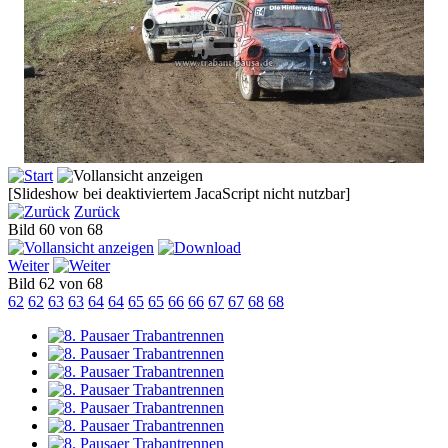
[Slideshow bei deaktiviertem JacaScript nicht nutzbar]
Zurück
Bild 60 von 68
Weiter
Bild 62 von 68
62
62
63
63
64
64
65
65
66
66
67
67
68
68