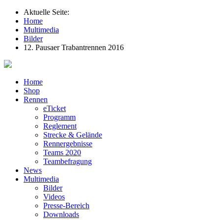
Aktuelle Seite:
Home
Multimedia
Bilder
12. Pausaer Trabantrennen 2016
Home
Shop
Rennen
eTicket
Programm
Reglement
Strecke & Gelände
Rennergebnisse
Teams 2020
Teambefragung
News
Multimedia
Bilder
Videos
Presse-Bereich
Downloads