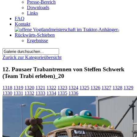
Presse-Bereich
Downloads
Links
FAQ
Kontakt
Ergebnisse
Zurück zur Kategorieübersicht
12. Pausaer Trabantrennen von Steffen Schwerk
(Team Trabi erleben)_20
1318
1319
1320
1321
1322
1323
1324
1325
1326
1327
1328
1329
1330
1331
1332
1333
1334
1335
1336