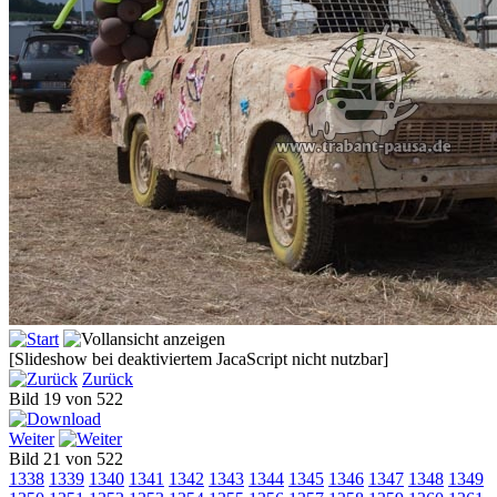
[Slideshow bei deaktiviertem JacaScript nicht nutzbar]
Zurück
Bild 19 von 522
Weiter
Bild 21 von 522
1338
1339
1340
1341
1342
1343
1344
1345
1346
1347
1348
1349