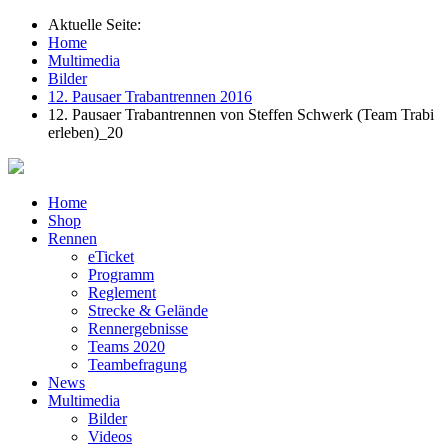
Aktuelle Seite:
Home
Multimedia
Bilder
12. Pausaer Trabantrennen 2016
12. Pausaer Trabantrennen von Steffen Schwerk (Team Trabi
erleben)_20
Home
Shop
Rennen
eTicket
Programm
Reglement
Strecke & Gelände
Rennergebnisse
Teams 2020
Teambefragung
News
Multimedia
Bilder
Videos