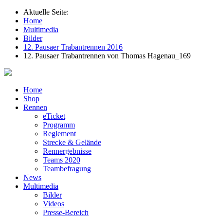
Aktuelle Seite:
Home
Multimedia
Bilder
12. Pausaer Trabantrennen 2016
12. Pausaer Trabantrennen von Thomas Hagenau_169
Home
Shop
Rennen
eTicket
Programm
Reglement
Strecke & Gelände
Rennergebnisse
Teams 2020
Teambefragung
News
Multimedia
Bilder
Videos
Presse-Bereich