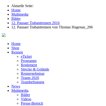
Aktuelle Seite:
Home
Multimedia
Bilder
12. Pausaer Trabantrennen 2016
12. Pausaer Trabantrennen von Thomas Hagenau_206
Home
Shop
Rennen
eTicket
Programm
Reglement
Strecke & Gelände
Rennergebnisse
Teams 2020
Teambefragung
News
Multimedia
Bilder
Videos
Presse-Bereich