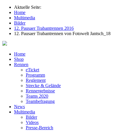
Aktuelle Seite:
Home
Multimedia
Bilder
12. Pausaer Trabantrennen 2016
12. Pausaer Trabantrennen von Fotowelt Jantsch_18
Home
Shop
Rennen
eTicket
Programm
Reglement
Strecke & Gelände
Rennergebnisse
Teams 2020
Teambefragung
News
Multimedia
Bilder
Videos
Presse-Bereich