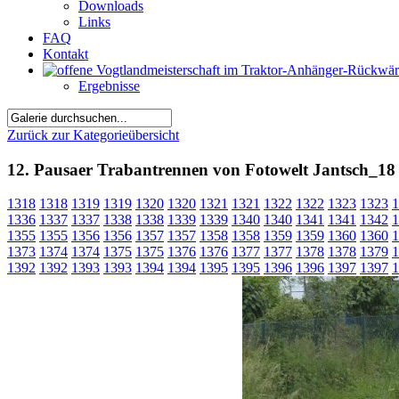
Downloads
Links
FAQ
Kontakt
Ergebnisse
Zurück zur Kategorieübersicht
12. Pausaer Trabantrennen von Fotowelt Jantsch_18
1318
1318
1319
1319
1320
1320
1321
1321
1322
1322
1323
1323
1
1336
1337
1337
1338
1338
1339
1339
1340
1340
1341
1341
1342
1
1355
1355
1356
1356
1357
1357
1358
1358
1359
1359
1360
1360
1
1373
1374
1374
1375
1375
1376
1376
1377
1377
1378
1378
1379
1
1392
1392
1393
1393
1394
1394
1395
1395
1396
1396
1397
1397
1