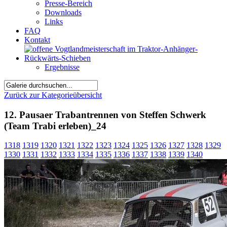
Presse-Bereich
Downloads
Links
FAQ
Kontakt
Ergebnisse
Zurück zur Kategorieübersicht
12. Pausaer Trabantrennen von Steffen Schwerk
(Team Trabi erleben)_24
1318
1319
1320
1321
1322
1323
1324
1325
1326
1327
1328
1329
1330
1331
1332
1333
1334
1335
1336
1337
1338
1339
1340