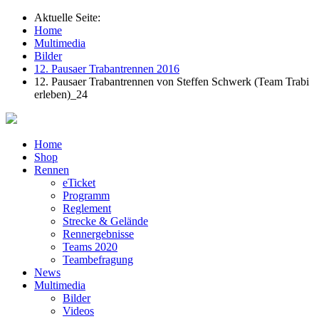
Aktuelle Seite:
Home
Multimedia
Bilder
12. Pausaer Trabantrennen 2016
12. Pausaer Trabantrennen von Steffen Schwerk (Team Trabi
erleben)_24
Home
Shop
Rennen
eTicket
Programm
Reglement
Strecke & Gelände
Rennergebnisse
Teams 2020
Teambefragung
News
Multimedia
Bilder
Videos