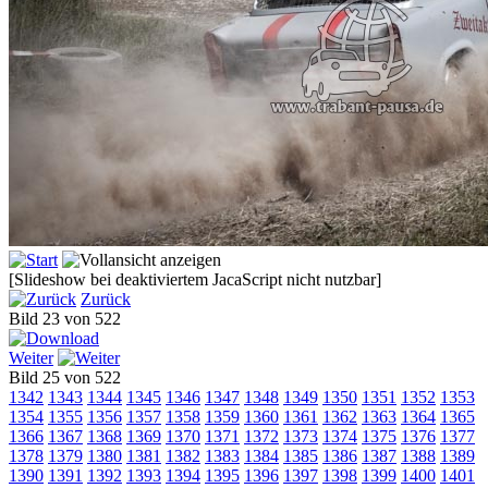
[Slideshow bei deaktiviertem JacaScript nicht nutzbar]
Zurück
Bild 23 von 522
Weiter
Bild 25 von 522
1342
1343
1344
1345
1346
1347
1348
1349
1350
1351
1352
1353
1354
1355
1356
1357
1358
1359
1360
1361
1362
1363
1364
1365
1366
1367
1368
1369
1370
1371
1372
1373
1374
1375
1376
1377
1378
1379
1380
1381
1382
1383
1384
1385
1386
1387
1388
1389
1390
1391
1392
1393
1394
1395
1396
1397
1398
1399
1400
1401