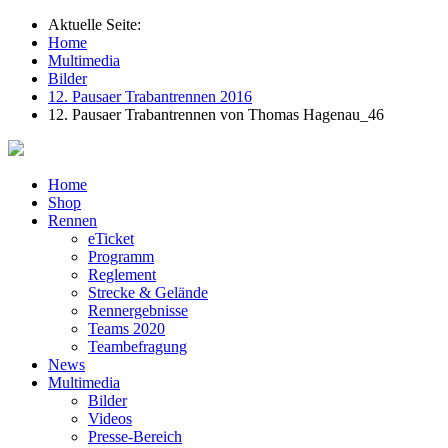
Aktuelle Seite:
Home
Multimedia
Bilder
12. Pausaer Trabantrennen 2016
12. Pausaer Trabantrennen von Thomas Hagenau_46
Home
Shop
Rennen
eTicket
Programm
Reglement
Strecke & Gelände
Rennergebnisse
Teams 2020
Teambefragung
News
Multimedia
Bilder
Videos
Presse-Bereich