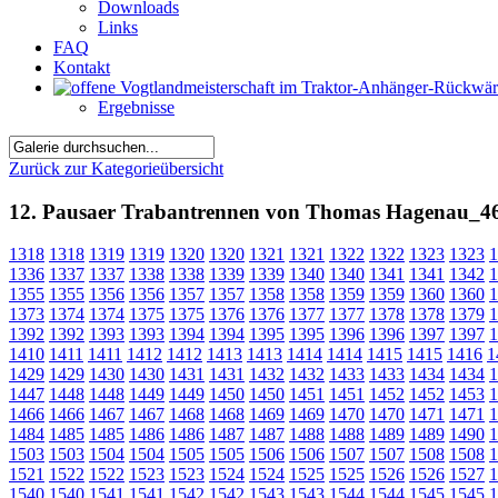
Downloads
Links
FAQ
Kontakt
Ergebnisse
Zurück zur Kategorieübersicht
12. Pausaer Trabantrennen von Thomas Hagenau_4
1318
1318
1319
1319
1320
1320
1321
1321
1322
1322
1323
1323
1
1336
1337
1337
1338
1338
1339
1339
1340
1340
1341
1341
1342
1
1355
1355
1356
1356
1357
1357
1358
1358
1359
1359
1360
1360
1
1373
1374
1374
1375
1375
1376
1376
1377
1377
1378
1378
1379
1
1392
1392
1393
1393
1394
1394
1395
1395
1396
1396
1397
1397
1
1410
1411
1411
1412
1412
1413
1413
1414
1414
1415
1415
1416
1
1429
1429
1430
1430
1431
1431
1432
1432
1433
1433
1434
1434
1
1447
1448
1448
1449
1449
1450
1450
1451
1451
1452
1452
1453
1
1466
1466
1467
1467
1468
1468
1469
1469
1470
1470
1471
1471
1
1484
1485
1485
1486
1486
1487
1487
1488
1488
1489
1489
1490
1
1503
1503
1504
1504
1505
1505
1506
1506
1507
1507
1508
1508
1
1521
1522
1522
1523
1523
1524
1524
1525
1525
1526
1526
1527
1
1540
1540
1541
1541
1542
1542
1543
1543
1544
1544
1545
1545
1