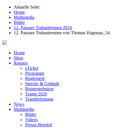
Aktuelle Seite:
Home
Multimedia
Bilder
12. Pausaer Trabantrennen 2016
12. Pausaer Trabantrennen von Thomas Hagenau_54
Home
Shop
Rennen
eTicket
Programm
Reglement
Strecke & Gelände
Rennergebnisse
Teams 2020
Teambefragung
News
Multimedia
Bilder
Videos
Presse-Bereich