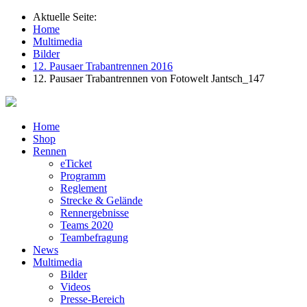
Aktuelle Seite:
Home
Multimedia
Bilder
12. Pausaer Trabantrennen 2016
12. Pausaer Trabantrennen von Fotowelt Jantsch_147
Home
Shop
Rennen
eTicket
Programm
Reglement
Strecke & Gelände
Rennergebnisse
Teams 2020
Teambefragung
News
Multimedia
Bilder
Videos
Presse-Bereich