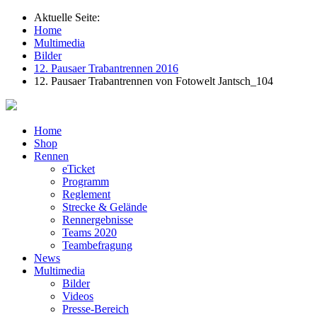
Aktuelle Seite:
Home
Multimedia
Bilder
12. Pausaer Trabantrennen 2016
12. Pausaer Trabantrennen von Fotowelt Jantsch_104
Home
Shop
Rennen
eTicket
Programm
Reglement
Strecke & Gelände
Rennergebnisse
Teams 2020
Teambefragung
News
Multimedia
Bilder
Videos
Presse-Bereich