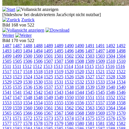
[Slideshow bei deaktiviertem JacaScript nicht nutzbar]
Zurück
Bild 168 von 522
Weiter
Bild 170 von 522
1487
1487
1488
1488
1489
1489
1490
1490
1491
1491
1492
1492
1493
1493
1494
1494
1495
1495
1496
1496
1497
1497
1498
1498
1499
1499
1500
1500
1501
1501
1502
1502
1503
1503
1504
1504
1505
1505
1506
1506
1507
1507
1508
1508
1509
1509
1510
1510
1511
1511
1512
1512
1513
1513
1514
1514
1515
1515
1516
1516
1517
1517
1518
1518
1519
1519
1520
1520
1521
1521
1522
1522
1523
1523
1524
1524
1525
1525
1526
1526
1527
1527
1528
1528
1529
1529
1530
1530
1531
1531
1532
1532
1533
1533
1534
1534
1535
1535
1536
1536
1537
1537
1538
1538
1539
1539
1540
1540
1541
1541
1542
1542
1543
1543
1544
1544
1545
1545
1546
1546
1547
1547
1548
1548
1549
1549
1550
1550
1551
1551
1552
1552
1553
1553
1554
1554
1555
1555
1556
1556
1557
1557
1558
1558
1559
1559
1560
1560
1561
1561
1562
1562
1563
1563
1564
1564
1565
1565
1566
1566
1567
1567
1568
1568
1569
1569
1570
1570
1571
1571
1572
1572
1573
1573
1574
1574
1575
1575
1576
1576
1577
1577
1578
1578
1579
1579
1580
1580
1581
1581
1582
1582
1583
1583
1584
1584
1585
1585
1586
1586
1587
1587
1588
1588