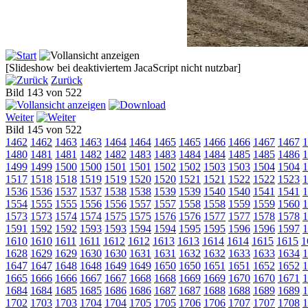
[Slideshow bei deaktiviertem JacaScript nicht nutzbar]
Zurück
Bild 143 von 522
Weiter
Bild 145 von 522
1462
1462
1463
1463
1464
1464
1465
1465
1466
1466
1467
1467
1
1480
1481
1481
1482
1482
1483
1483
1484
1484
1485
1485
1486
1
1499
1499
1500
1500
1501
1501
1502
1502
1503
1503
1504
1504
1
1517
1518
1518
1519
1519
1520
1520
1521
1521
1522
1522
1523
1
1536
1536
1537
1537
1538
1538
1539
1539
1540
1540
1541
1541
1
1554
1555
1555
1556
1556
1557
1557
1558
1558
1559
1559
1560
1
1573
1573
1574
1574
1575
1575
1576
1576
1577
1577
1578
1578
1
1591
1592
1592
1593
1593
1594
1594
1595
1595
1596
1596
1597
1
1610
1610
1611
1611
1612
1612
1613
1613
1614
1614
1615
1615
1
1628
1629
1629
1630
1630
1631
1631
1632
1632
1633
1633
1634
1
1647
1647
1648
1648
1649
1649
1650
1650
1651
1651
1652
1652
1
1665
1666
1666
1667
1667
1668
1668
1669
1669
1670
1670
1671
1
1684
1684
1685
1685
1686
1686
1687
1687
1688
1688
1689
1689
1
1702
1703
1703
1704
1704
1705
1705
1706
1706
1707
1707
1708
1