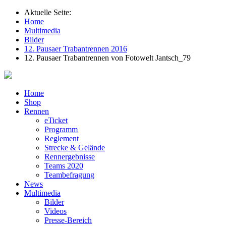
Aktuelle Seite:
Home
Multimedia
Bilder
12. Pausaer Trabantrennen 2016
12. Pausaer Trabantrennen von Fotowelt Jantsch_79
Home
Shop
Rennen
eTicket
Programm
Reglement
Strecke & Gelände
Rennergebnisse
Teams 2020
Teambefragung
News
Multimedia
Bilder
Videos
Presse-Bereich