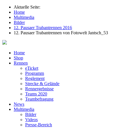
Aktuelle Seite:
Home
Multimedia
Bilder
12. Pausaer Trabantrennen 2016
12. Pausaer Trabantrennen von Fotowelt Jantsch_53
Home
Shop
Rennen
eTicket
Programm
Reglement
Strecke & Gelände
Rennergebnisse
Teams 2020
Teambefragung
News
Multimedia
Bilder
Videos
Presse-Bereich