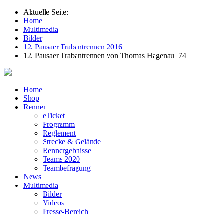
Aktuelle Seite:
Home
Multimedia
Bilder
12. Pausaer Trabantrennen 2016
12. Pausaer Trabantrennen von Thomas Hagenau_74
Home
Shop
Rennen
eTicket
Programm
Reglement
Strecke & Gelände
Rennergebnisse
Teams 2020
Teambefragung
News
Multimedia
Bilder
Videos
Presse-Bereich