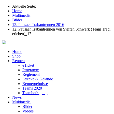
Aktuelle Seite:
Home
Multimedia
Bilder
12. Pausaer Trabantrennen 2016
12. Pausaer Trabantrennen von Steffen Schwerk (Team Trabi
erleben)_17
Home
Shop
Rennen
eTicket
Programm
Reglement
Strecke & Gelände
Rennergebnisse
Teams 2020
Teambefragung
News
Multimedia
Bilder
Videos