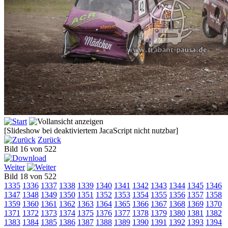
[Slideshow bei deaktiviertem JacaScript nicht nutzbar]
Zurück
Bild 16 von 522
Weiter
Bild 18 von 522
1335
1336
1337
1338
1339
1340
1341
1342
1343
1344
1345
1346
1347
1348
1349
1350
1351
1352
1353
1354
1355
1356
1357
1358
1359
1360
1361
1362
1363
1364
1365
1366
1367
1368
1369
1370
1371
1372
1373
1374
1375
1376
1377
1378
1379
1380
1381
1382
1383
1384
1385
1386
1387
1388
1389
1390
1391
1392
1393
1394