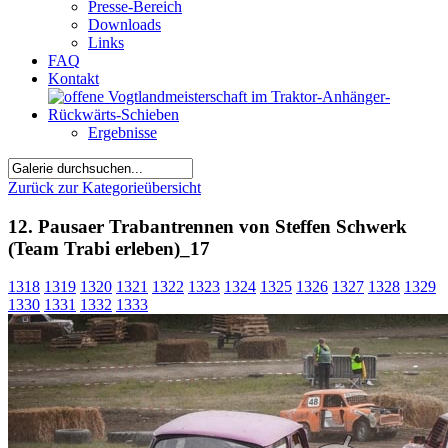
Presse-Bereich
Downloads
Links
FAQ
Kontakt
Ergebnisse
Zurück zur Kategorieübersicht
12. Pausaer Trabantrennen von Steffen Schwerk
(Team Trabi erleben)_17
1318
1319
1320
1321
1322
1323
1324
1325
1326
1327
1328
1329
1330
1331
1332
1333