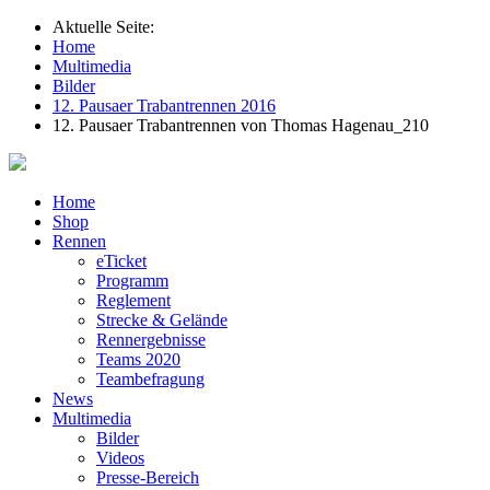
Aktuelle Seite:
Home
Multimedia
Bilder
12. Pausaer Trabantrennen 2016
12. Pausaer Trabantrennen von Thomas Hagenau_210
Home
Shop
Rennen
eTicket
Programm
Reglement
Strecke & Gelände
Rennergebnisse
Teams 2020
Teambefragung
News
Multimedia
Bilder
Videos
Presse-Bereich