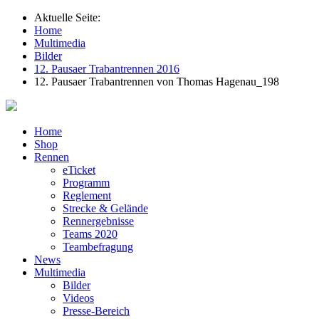
Aktuelle Seite:
Home
Multimedia
Bilder
12. Pausaer Trabantrennen 2016
12. Pausaer Trabantrennen von Thomas Hagenau_198
Home
Shop
Rennen
eTicket
Programm
Reglement
Strecke & Gelände
Rennergebnisse
Teams 2020
Teambefragung
News
Multimedia
Bilder
Videos
Presse-Bereich