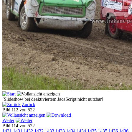
[Slideshow bei deaktiviertem JacaScript nicht nutzbar]
Zurück
Bild 112 von 522
Weiter
Bild 114 von 522
1431
1431
1432
1432
1433
1433
1434
1434
1435
1435
1436
1436