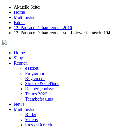
Aktuelle Seite:
Home
Multimedia
Bilder
12. Pausaer Trabantrennen 2016
12. Pausaer Trabantrennen von Fotowelt Jantsch_194
Home
Shop
Rennen
eTicket
Programm
Reglement
Strecke & Gelände
Rennergebnisse
Teams 2020
Teambefragung
News
Multimedia
Bilder
Videos
Presse-Bereich