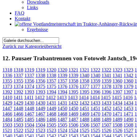
Downloads
Links
FAQ
Kontakt
Ergebnisse
Zurück zur Kategorieübersicht
12. Pausaer Trabantrennen von Fotowelt Jantsch_19
1318
1318
1319
1319
1320
1320
1321
1321
1322
1322
1323
1323
1
1336
1337
1337
1338
1338
1339
1339
1340
1340
1341
1341
1342
1
1355
1355
1356
1356
1357
1357
1358
1358
1359
1359
1360
1360
1
1373
1374
1374
1375
1375
1376
1376
1377
1377
1378
1378
1379
1
1392
1392
1393
1393
1394
1394
1395
1395
1396
1396
1397
1397
1
1410
1411
1411
1412
1412
1413
1413
1414
1414
1415
1415
1416
1
1429
1429
1430
1430
1431
1431
1432
1432
1433
1433
1434
1434
1
1447
1448
1448
1449
1449
1450
1450
1451
1451
1452
1452
1453
1
1466
1466
1467
1467
1468
1468
1469
1469
1470
1470
1471
1471
1
1484
1485
1485
1486
1486
1487
1487
1488
1488
1489
1489
1490
1
1503
1503
1504
1504
1505
1505
1506
1506
1507
1507
1508
1508
1
1521
1522
1522
1523
1523
1524
1524
1525
1525
1526
1526
1527
1
1540
1540
1541
1541
1542
1542
1543
1543
1544
1544
1545
1545
1