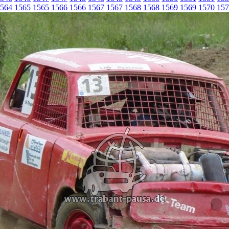
564
1565
1565
1566
1566
1567
1567
1568
1568
1569
1569
1570
157