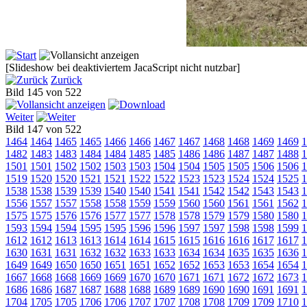
[Slideshow bei deaktiviertem JacaScript nicht nutzbar]
Zurück
Bild 145 von 522
Weiter
Bild 147 von 522
1464
1464
1465
1465
1466
1466
1467
1467
1468
1468
1469
1469
1
1482
1483
1483
1484
1484
1485
1485
1486
1486
1487
1487
1488
1
1501
1501
1502
1502
1503
1503
1504
1504
1505
1505
1506
1506
1
1519
1520
1520
1521
1521
1522
1522
1523
1523
1524
1524
1525
1
1538
1538
1539
1539
1540
1540
1541
1541
1542
1542
1543
1543
1
1556
1557
1557
1558
1558
1559
1559
1560
1560
1561
1561
1562
1
1575
1575
1576
1576
1577
1577
1578
1578
1579
1579
1580
1580
1
1593
1594
1594
1595
1595
1596
1596
1597
1597
1598
1598
1599
1
1612
1612
1613
1613
1614
1614
1615
1615
1616
1616
1617
1617
1
1630
1631
1631
1632
1632
1633
1633
1634
1634
1635
1635
1636
1
1649
1649
1650
1650
1651
1651
1652
1652
1653
1653
1654
1654
1
1667
1668
1668
1669
1669
1670
1670
1671
1671
1672
1672
1673
1
1686
1686
1687
1687
1688
1688
1689
1689
1690
1690
1691
1691
1
1704
1705
1705
1706
1706
1707
1707
1708
1708
1709
1709
1710
1