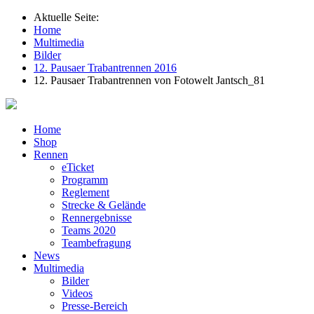
Aktuelle Seite:
Home
Multimedia
Bilder
12. Pausaer Trabantrennen 2016
12. Pausaer Trabantrennen von Fotowelt Jantsch_81
Home
Shop
Rennen
eTicket
Programm
Reglement
Strecke & Gelände
Rennergebnisse
Teams 2020
Teambefragung
News
Multimedia
Bilder
Videos
Presse-Bereich