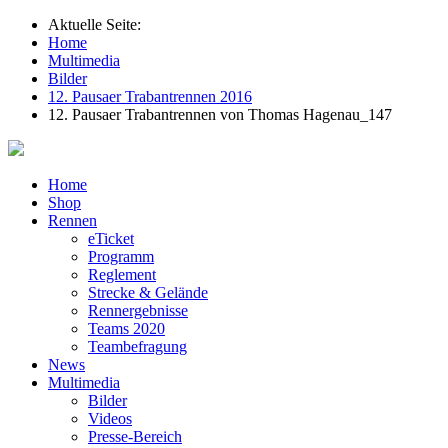
Aktuelle Seite:
Home
Multimedia
Bilder
12. Pausaer Trabantrennen 2016
12. Pausaer Trabantrennen von Thomas Hagenau_147
Home
Shop
Rennen
eTicket
Programm
Reglement
Strecke & Gelände
Rennergebnisse
Teams 2020
Teambefragung
News
Multimedia
Bilder
Videos
Presse-Bereich