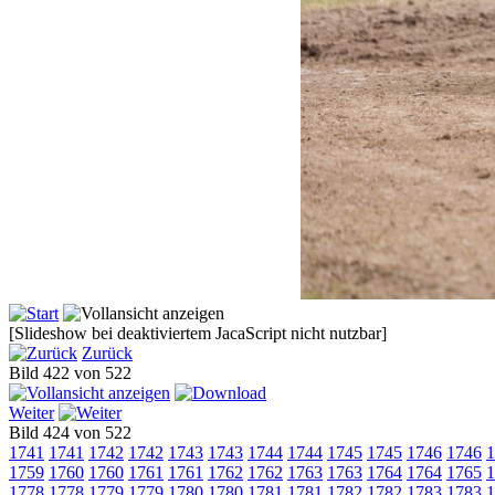
[Slideshow bei deaktiviertem JacaScript nicht nutzbar]
Zurück
Bild 422 von 522
Weiter
Bild 424 von 522
1741
1741
1742
1742
1743
1743
1744
1744
1745
1745
1746
1746
1
1759
1760
1760
1761
1761
1762
1762
1763
1763
1764
1764
1765
1
1778
1778
1779
1779
1780
1780
1781
1781
1782
1782
1783
1783
1