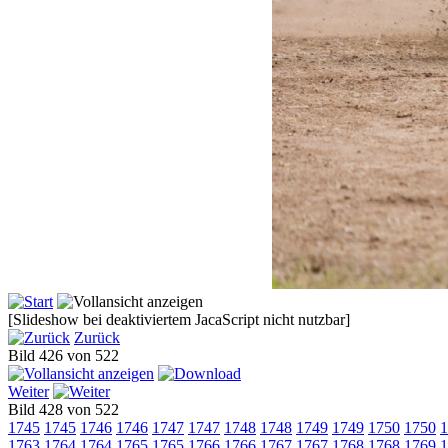
[Slideshow bei deaktiviertem JacaScript nicht nutzbar]
Zurück
Bild 426 von 522
Weiter
Bild 428 von 522
1745
1745
1746
1746
1747
1747
1748
1748
1749
1749
1750
1750
1
1763
1764
1764
1765
1765
1766
1766
1767
1767
1768
1768
1769
1