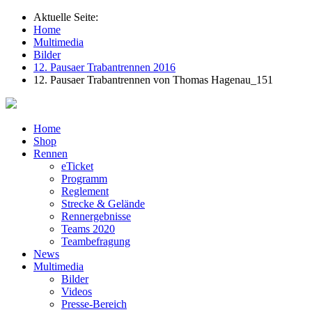
Aktuelle Seite:
Home
Multimedia
Bilder
12. Pausaer Trabantrennen 2016
12. Pausaer Trabantrennen von Thomas Hagenau_151
Home
Shop
Rennen
eTicket
Programm
Reglement
Strecke & Gelände
Rennergebnisse
Teams 2020
Teambefragung
News
Multimedia
Bilder
Videos
Presse-Bereich