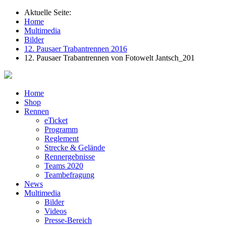
Aktuelle Seite:
Home
Multimedia
Bilder
12. Pausaer Trabantrennen 2016
12. Pausaer Trabantrennen von Fotowelt Jantsch_201
Home
Shop
Rennen
eTicket
Programm
Reglement
Strecke & Gelände
Rennergebnisse
Teams 2020
Teambefragung
News
Multimedia
Bilder
Videos
Presse-Bereich