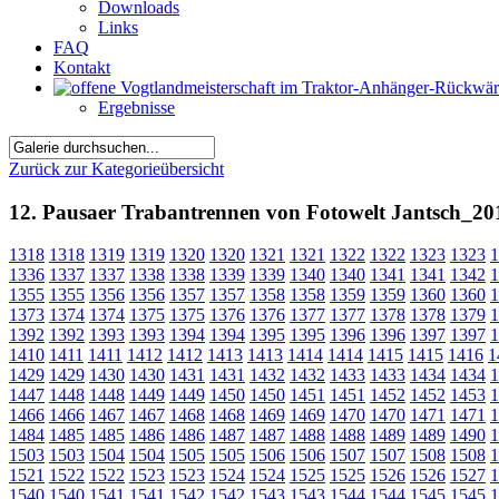
Downloads
Links
FAQ
Kontakt
Ergebnisse
Zurück zur Kategorieübersicht
12. Pausaer Trabantrennen von Fotowelt Jantsch_20
1318
1318
1319
1319
1320
1320
1321
1321
1322
1322
1323
1323
1
1336
1337
1337
1338
1338
1339
1339
1340
1340
1341
1341
1342
1
1355
1355
1356
1356
1357
1357
1358
1358
1359
1359
1360
1360
1
1373
1374
1374
1375
1375
1376
1376
1377
1377
1378
1378
1379
1
1392
1392
1393
1393
1394
1394
1395
1395
1396
1396
1397
1397
1
1410
1411
1411
1412
1412
1413
1413
1414
1414
1415
1415
1416
1
1429
1429
1430
1430
1431
1431
1432
1432
1433
1433
1434
1434
1
1447
1448
1448
1449
1449
1450
1450
1451
1451
1452
1452
1453
1
1466
1466
1467
1467
1468
1468
1469
1469
1470
1470
1471
1471
1
1484
1485
1485
1486
1486
1487
1487
1488
1488
1489
1489
1490
1
1503
1503
1504
1504
1505
1505
1506
1506
1507
1507
1508
1508
1
1521
1522
1522
1523
1523
1524
1524
1525
1525
1526
1526
1527
1
1540
1540
1541
1541
1542
1542
1543
1543
1544
1544
1545
1545
1