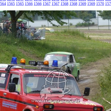
564
1565
1565
1566
1566
1567
1567
1568
1568
1569
1569
1570
157