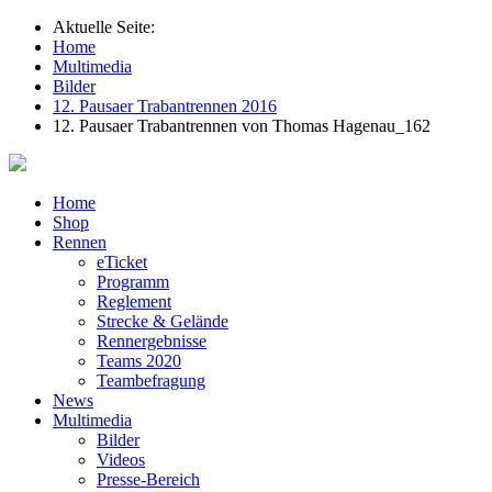
Aktuelle Seite:
Home
Multimedia
Bilder
12. Pausaer Trabantrennen 2016
12. Pausaer Trabantrennen von Thomas Hagenau_162
Home
Shop
Rennen
eTicket
Programm
Reglement
Strecke & Gelände
Rennergebnisse
Teams 2020
Teambefragung
News
Multimedia
Bilder
Videos
Presse-Bereich