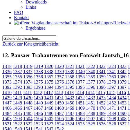
Downloads
Links
FAQ
Kontakt
Ergebnisse
Zurück zur Kategorieübersicht
12. Pausaer Trabantrennen von Fotowelt Jantsch_16
1318
1318
1319
1319
1320
1320
1321
1321
1322
1322
1323
1323
1
1336
1337
1337
1338
1338
1339
1339
1340
1340
1341
1341
1342
1
1355
1355
1356
1356
1357
1357
1358
1358
1359
1359
1360
1360
1
1373
1374
1374
1375
1375
1376
1376
1377
1377
1378
1378
1379
1
1392
1392
1393
1393
1394
1394
1395
1395
1396
1396
1397
1397
1
1410
1411
1411
1412
1412
1413
1413
1414
1414
1415
1415
1416
1
1429
1429
1430
1430
1431
1431
1432
1432
1433
1433
1434
1434
1
1447
1448
1448
1449
1449
1450
1450
1451
1451
1452
1452
1453
1
1466
1466
1467
1467
1468
1468
1469
1469
1470
1470
1471
1471
1
1484
1485
1485
1486
1486
1487
1487
1488
1488
1489
1489
1490
1
1503
1503
1504
1504
1505
1505
1506
1506
1507
1507
1508
1508
1
1521
1522
1522
1523
1523
1524
1524
1525
1525
1526
1526
1527
1
1540
1540
1541
1541
1542
1542