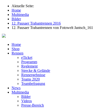
Aktuelle Seite:
Home
Multimedia
Bilder
12. Pausaer Trabantrennen 2016
12. Pausaer Trabantrennen von Fotowelt Jantsch_161
Home
Shop
Rennen
eTicket
Programm
Reglement
Strecke & Gelände
Rennergebnisse
Teams 2020
Teambefragung
News
Multimedia
Bilder
Videos
Presse-Bereich