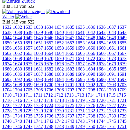
Zurück
Bild 313 von 522
Weiter
Bild 315 von 522
1632
1632
1633
1633
1634
1634
1635
1635
1636
1636
1637
1637
1638
1638
1639
1639
1640
1640
1641
1641
1642
1642
1643
1643
1644
1644
1645
1645
1646
1646
1647
1647
1648
1648
1649
1649
1650
1650
1651
1651
1652
1652
1653
1653
1654
1654
1655
1655
1656
1656
1657
1657
1658
1658
1659
1659
1660
1660
1661
1661
1662
1662
1663
1663
1664
1664
1665
1665
1666
1666
1667
1667
1668
1668
1669
1669
1670
1670
1671
1671
1672
1672
1673
1673
1674
1674
1675
1675
1676
1676
1677
1677
1678
1678
1679
1679
1680
1680
1681
1681
1682
1682
1683
1683
1684
1684
1685
1685
1686
1686
1687
1687
1688
1688
1689
1689
1690
1690
1691
1691
1692
1692
1693
1693
1694
1694
1695
1695
1696
1696
1697
1697
1698
1698
1699
1699
1700
1700
1701
1701
1702
1702
1703
1703
1704
1704
1705
1705
1706
1706
1707
1707
1708
1708
1709
1709
1710
1710
1711
1711
1712
1712
1713
1713
1714
1714
1715
1715
1716
1716
1717
1717
1718
1718
1719
1719
1720
1720
1721
1721
1722
1722
1723
1723
1724
1724
1725
1725
1726
1726
1727
1727
1728
1728
1729
1729
1730
1730
1731
1731
1732
1732
1733
1733
1734
1734
1735
1735
1736
1736
1737
1737
1738
1738
1739
1739
1740
1740
1741
1741
1742
1742
1743
1743
1744
1744
1745
1745
1746
1746
1747
1747
1748
1748
1749
1749
1750
1750
1751
1751