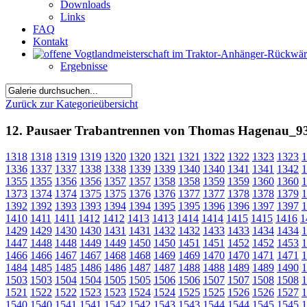
Downloads
Links
FAQ
Kontakt
Ergebnisse
Zurück zur Kategorieübersicht
12. Pausaer Trabantrennen von Thomas Hagenau_9
1318
1318
1319
1319
1320
1320
1321
1321
1322
1322
1323
1323
1
1336
1337
1337
1338
1338
1339
1339
1340
1340
1341
1341
1342
1
1355
1355
1356
1356
1357
1357
1358
1358
1359
1359
1360
1360
1
1373
1374
1374
1375
1375
1376
1376
1377
1377
1378
1378
1379
1
1392
1392
1393
1393
1394
1394
1395
1395
1396
1396
1397
1397
1
1410
1411
1411
1412
1412
1413
1413
1414
1414
1415
1415
1416
1
1429
1429
1430
1430
1431
1431
1432
1432
1433
1433
1434
1434
1
1447
1448
1448
1449
1449
1450
1450
1451
1451
1452
1452
1453
1
1466
1466
1467
1467
1468
1468
1469
1469
1470
1470
1471
1471
1
1484
1485
1485
1486
1486
1487
1487
1488
1488
1489
1489
1490
1
1503
1503
1504
1504
1505
1505
1506
1506
1507
1507
1508
1508
1
1521
1522
1522
1523
1523
1524
1524
1525
1525
1526
1526
1527
1
1540
1540
1541
1541
1542
1542
1543
1543
1544
1544
1545
1545
1