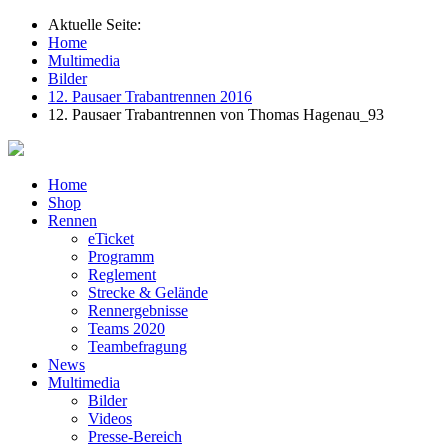
Aktuelle Seite:
Home
Multimedia
Bilder
12. Pausaer Trabantrennen 2016
12. Pausaer Trabantrennen von Thomas Hagenau_93
Home
Shop
Rennen
eTicket
Programm
Reglement
Strecke & Gelände
Rennergebnisse
Teams 2020
Teambefragung
News
Multimedia
Bilder
Videos
Presse-Bereich