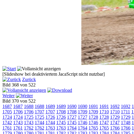
[Slideshow bei deaktiviertem JacaScript nicht nutzbar]
Zurück
Bild 368 von 522
Weiter
Bild 370 von 522
1687
1687
1688
1688
1689
1689
1690
1690
1691
1691
1692
1692
1
1705
1706
1706
1707
1707
1708
1708
1709
1709
1710
1710
1711
1
1724
1724
1725
1725
1726
1726
1727
1727
1728
1728
1729
1729
1
1742
1743
1743
1744
1744
1745
1745
1746
1746
1747
1747
1748
1
1761
1761
1762
1762
1763
1763
1764
1764
1765
1765
1766
1766
1
1779
1780
1780
1781
1781
1782
1782
1783
1783
1784
1784
1785
1