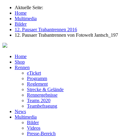
Aktuelle Seite:
Home
Multimedia
Bilder
12. Pausaer Trabantrennen 2016
12. Pausaer Trabantrennen von Fotowelt Jantsch_197
Home
Shop
Rennen
eTicket
Programm
Reglement
Strecke & Gelände
Rennergebnisse
Teams 2020
Teambefragung
News
Multimedia
Bilder
Videos
Presse-Bereich