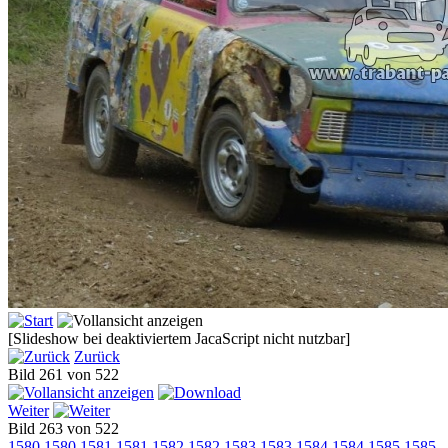
[Slideshow bei deaktiviertem JacaScript nicht nutzbar]
Zurück
Bild 261 von 522
Weiter
Bild 263 von 522
1580
1580
1581
1581
1582
1582
1583
1583
1584
1584
1585
1585