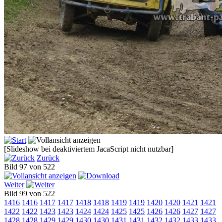
[Slideshow bei deaktiviertem JacaScript nicht nutzbar]
Zurück
Bild 97 von 522
Weiter
Bild 99 von 522
1416
1416
1417
1417
1418
1418
1419
1419
1420
1420
1421
1421
1422
1422
1423
1423
1424
1424
1425
1425
1426
1426
1427
1427
1428
1428
1429
1429
1430
1430
1431
1431
1432
1432
1433
1433