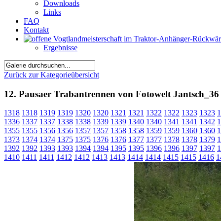
Downloads
Links
FAQ
Kontakt
Ergebnisse
Zurück zur Kategorieübersicht
12. Pausaer Trabantrennen von Fotowelt Jantsch_36
1318
1318
1319
1319
1320
1320
1321
1321
1322
1322
1323
1323
1
1336
1337
1337
1338
1338
1339
1339
1340
1340
1341
1341
1342
1
1355
1355
1356
1356
1357
1357
1358
1358
1359
1359
1360
1360
1
1373
1374
1374
1375
1375
1376
1376
1377
1377
1378
1378
1379
1
1392
1392
1393
1393
1394
1394
1395
1395
1396
1396
1397
1397
1
1410
1411
1411
1412
1412
1413
1413
1414
1414
1415
1415
1416
1