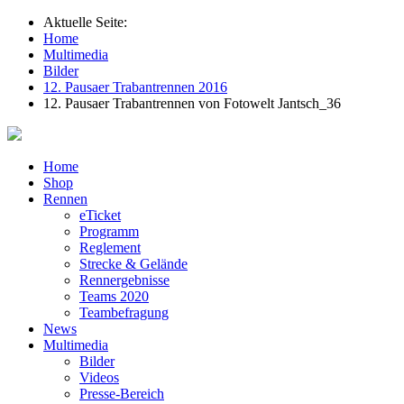
Aktuelle Seite:
Home
Multimedia
Bilder
12. Pausaer Trabantrennen 2016
12. Pausaer Trabantrennen von Fotowelt Jantsch_36
Home
Shop
Rennen
eTicket
Programm
Reglement
Strecke & Gelände
Rennergebnisse
Teams 2020
Teambefragung
News
Multimedia
Bilder
Videos
Presse-Bereich