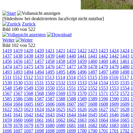
[Slideshow bei deaktiviertem JacaScript nicht nutzbar]
Zurück
Bild 100 von 522
Weiter
Bild 102 von 522
1419
1419
1420
1420
1421
1421
1422
1422
1423
1423
1424
1424
1
1437
1438
1438
1439
1439
1440
1440
1441
1441
1442
1442
1443
1
1456
1456
1457
1457
1458
1458
1459
1459
1460
1460
1461
1461
1
1474
1475
1475
1476
1476
1477
1477
1478
1478
1479
1479
1480
1
1493
1493
1494
1494
1495
1495
1496
1496
1497
1497
1498
1498
1
1511
1512
1512
1513
1513
1514
1514
1515
1515
1516
1516
1517
1
1530
1530
1531
1531
1532
1532
1533
1533
1534
1534
1535
1535
1
1548
1549
1549
1550
1550
1551
1551
1552
1552
1553
1553
1554
1
1567
1567
1568
1568
1569
1569
1570
1570
1571
1571
1572
1572
1
1585
1586
1586
1587
1587
1588
1588
1589
1589
1590
1590
1591
1
1604
1604
1605
1605
1606
1606
1607
1607
1608
1608
1609
1609
1
1622
1623
1623
1624
1624
1625
1625
1626
1626
1627
1627
1628
1
1641
1641
1642
1642
1643
1643
1644
1644
1645
1645
1646
1646
1
1659
1660
1660
1661
1661
1662
1662
1663
1663
1664
1664
1665
1
1678
1678
1679
1679
1680
1680
1681
1681
1682
1682
1683
1683
1
1696
1697
1697
1698
1698
1699
1699
1700
1700
1701
1701
1702
1