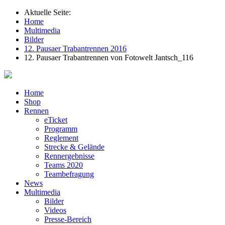
Aktuelle Seite:
Home
Multimedia
Bilder
12. Pausaer Trabantrennen 2016
12. Pausaer Trabantrennen von Fotowelt Jantsch_116
Home
Shop
Rennen
eTicket
Programm
Reglement
Strecke & Gelände
Rennergebnisse
Teams 2020
Teambefragung
News
Multimedia
Bilder
Videos
Presse-Bereich