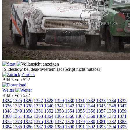
[Slideshow bei deaktiviertem JacaScript nicht nutzbar]
Zurück
Bild 5 von 522
Weiter
Bild 7 von 522
1324
1325
1326
1327
1328
1329
1330
1331
1332
1333
1334
1335
1336
1337
1338
1339
1340
1341
1342
1343
1344
1345
1346
1347
1348
1349
1350
1351
1352
1353
1354
1355
1356
1357
1358
1359
1360
1361
1362
1363
1364
1365
1366
1367
1368
1369
1370
1371
1372
1373
1374
1375
1376
1377
1378
1379
1380
1381
1382
1383
1384
1385
1386
1387
1388
1389
1390
1391
1392
1393
1394
1395