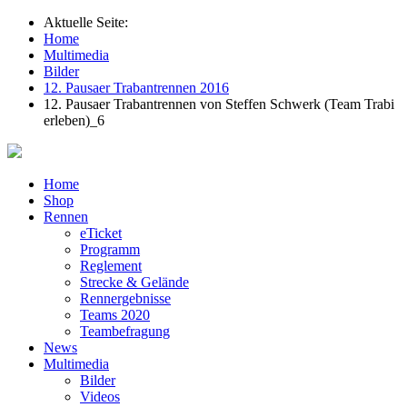
Aktuelle Seite:
Home
Multimedia
Bilder
12. Pausaer Trabantrennen 2016
12. Pausaer Trabantrennen von Steffen Schwerk (Team Trabi
erleben)_6
Home
Shop
Rennen
eTicket
Programm
Reglement
Strecke & Gelände
Rennergebnisse
Teams 2020
Teambefragung
News
Multimedia
Bilder
Videos