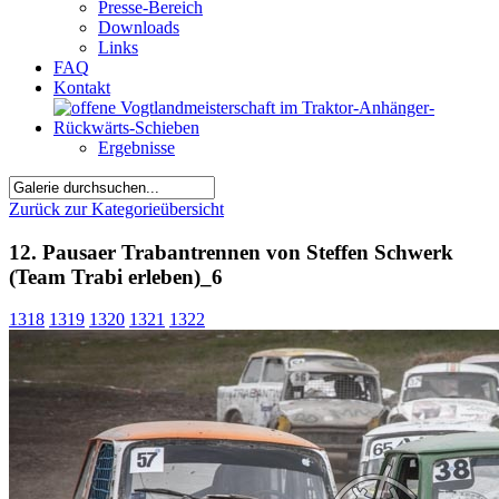
Presse-Bereich
Downloads
Links
FAQ
Kontakt
Ergebnisse
Zurück zur Kategorieübersicht
12. Pausaer Trabantrennen von Steffen Schwerk
(Team Trabi erleben)_6
1318
1319
1320
1321
1322