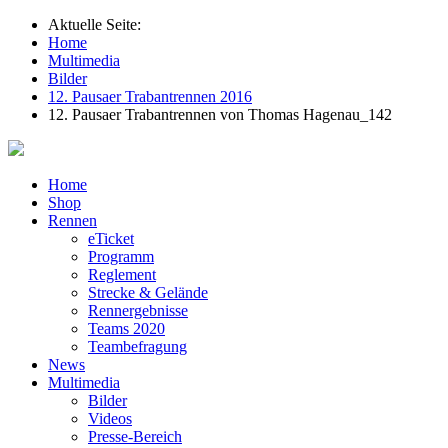
Aktuelle Seite:
Home
Multimedia
Bilder
12. Pausaer Trabantrennen 2016
12. Pausaer Trabantrennen von Thomas Hagenau_142
Home
Shop
Rennen
eTicket
Programm
Reglement
Strecke & Gelände
Rennergebnisse
Teams 2020
Teambefragung
News
Multimedia
Bilder
Videos
Presse-Bereich