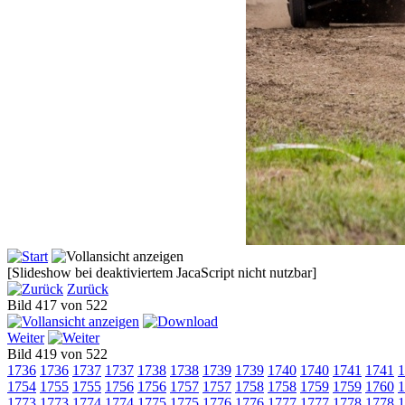
[Slideshow bei deaktiviertem JacaScript nicht nutzbar]
Zurück
Bild 417 von 522
Weiter
Bild 419 von 522
1736
1736
1737
1737
1738
1738
1739
1739
1740
1740
1741
1741
1
1754
1755
1755
1756
1756
1757
1757
1758
1758
1759
1759
1760
1
1773
1773
1774
1774
1775
1775
1776
1776
1777
1777
1778
1778
1