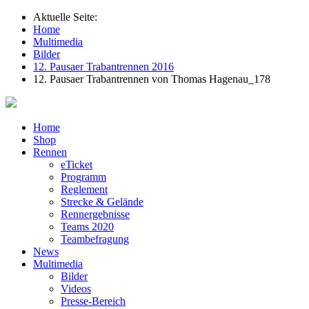
Aktuelle Seite:
Home
Multimedia
Bilder
12. Pausaer Trabantrennen 2016
12. Pausaer Trabantrennen von Thomas Hagenau_178
Home
Shop
Rennen
eTicket
Programm
Reglement
Strecke & Gelände
Rennergebnisse
Teams 2020
Teambefragung
News
Multimedia
Bilder
Videos
Presse-Bereich