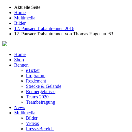
Aktuelle Seite:
Home
Multimedia
Bilder
12. Pausaer Trabantrennen 2016
12. Pausaer Trabantrennen von Thomas Hagenau_63
Home
Shop
Rennen
eTicket
Programm
Reglement
Strecke & Gelände
Rennergebnisse
Teams 2020
Teambefragung
News
Multimedia
Bilder
Videos
Presse-Bereich