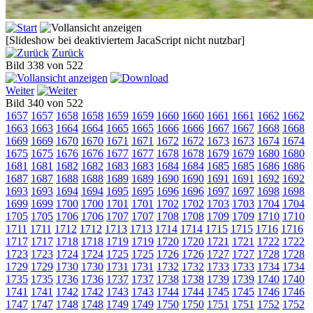
[Slideshow bei deaktiviertem JacaScript nicht nutzbar]
Zurück
Bild 338 von 522
Weiter
Bild 340 von 522
1657
1657
1658
1658
1659
1659
1660
1660
1661
1661
1662
1662
1663
1663
1664
1664
1665
1665
1666
1666
1667
1667
1668
1668
1669
1669
1670
1670
1671
1671
1672
1672
1673
1673
1674
1674
1675
1675
1676
1676
1677
1677
1678
1678
1679
1679
1680
1680
1681
1681
1682
1682
1683
1683
1684
1684
1685
1685
1686
1686
1687
1687
1688
1688
1689
1689
1690
1690
1691
1691
1692
1692
1693
1693
1694
1694
1695
1695
1696
1696
1697
1697
1698
1698
1699
1699
1700
1700
1701
1701
1702
1702
1703
1703
1704
1704
1705
1705
1706
1706
1707
1707
1708
1708
1709
1709
1710
1710
1711
1711
1712
1712
1713
1713
1714
1714
1715
1715
1716
1716
1717
1717
1718
1718
1719
1719
1720
1720
1721
1721
1722
1722
1723
1723
1724
1724
1725
1725
1726
1726
1727
1727
1728
1728
1729
1729
1730
1730
1731
1731
1732
1732
1733
1733
1734
1734
1735
1735
1736
1736
1737
1737
1738
1738
1739
1739
1740
1740
1741
1741
1742
1742
1743
1743
1744
1744
1745
1745
1746
1746
1747
1747
1748
1748
1749
1749
1750
1750
1751
1751
1752
1752