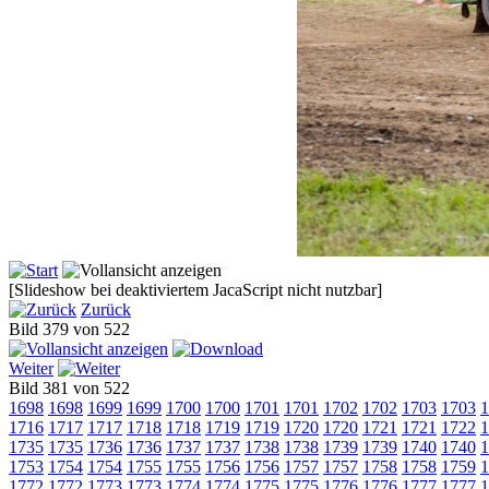
[Slideshow bei deaktiviertem JacaScript nicht nutzbar]
Zurück
Bild 379 von 522
Weiter
Bild 381 von 522
1698
1698
1699
1699
1700
1700
1701
1701
1702
1702
1703
1703
1
1716
1717
1717
1718
1718
1719
1719
1720
1720
1721
1721
1722
1
1735
1735
1736
1736
1737
1737
1738
1738
1739
1739
1740
1740
1
1753
1754
1754
1755
1755
1756
1756
1757
1757
1758
1758
1759
1
1772
1772
1773
1773
1774
1774
1775
1775
1776
1776
1777
1777
1