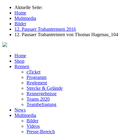
Aktuelle Seite:
Home
Multimedia
Bilder
12. Pausaer Trabantrennen 2016
12. Pausaer Trabantrennen von Thomas Hagenau_104
Home
Shop
Rennen
eTicket
Programm
Reglement
Strecke & Gelände
Rennergebnisse
Teams 2020
Teambefragung
News
Multimedia
Bilder
Videos
Presse-Bereich