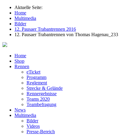
Aktuelle Seite:
Home
Multimedia
Bilder
12. Pausaer Trabantrennen 2016
12. Pausaer Trabantrennen von Thomas Hagenau_233
Home
Shop
Rennen
eTicket
Programm
Reglement
Strecke & Gelände
Rennergebnisse
Teams 2020
Teambefragung
News
Multimedia
Bilder
Videos
Presse-Bereich