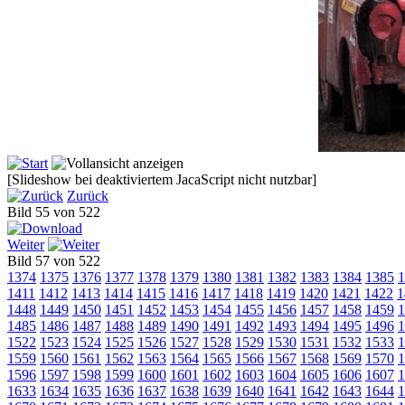
[Slideshow bei deaktiviertem JacaScript nicht nutzbar]
Zurück
Bild 55 von 522
Weiter
Bild 57 von 522
1374
1375
1376
1377
1378
1379
1380
1381
1382
1383
1384
1385
1
1411
1412
1413
1414
1415
1416
1417
1418
1419
1420
1421
1422
1
1448
1449
1450
1451
1452
1453
1454
1455
1456
1457
1458
1459
1
1485
1486
1487
1488
1489
1490
1491
1492
1493
1494
1495
1496
1
1522
1523
1524
1525
1526
1527
1528
1529
1530
1531
1532
1533
1
1559
1560
1561
1562
1563
1564
1565
1566
1567
1568
1569
1570
1
1596
1597
1598
1599
1600
1601
1602
1603
1604
1605
1606
1607
1
1633
1634
1635
1636
1637
1638
1639
1640
1641
1642
1643
1644
1