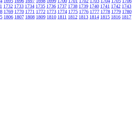
4
1695
1696
1697
1698
1699
1700
1701
1702
1703
1704
1705
1706
1
1732
1733
1734
1735
1736
1737
1738
1739
1740
1741
1742
1743
8
1769
1770
1771
1772
1773
1774
1775
1776
1777
1778
1779
1780
5
1806
1807
1808
1809
1810
1811
1812
1813
1814
1815
1816
1817