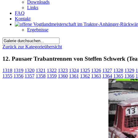
Downloads
Links
FAQ
Kontakt
Ergebnisse
Zurück zur Kategorieübersicht
12. Pausaer Trabantrennen von Steffen Schwerk (Tea
1318
1319
1320
1321
1322
1323
1324
1325
1326
1327
1328
1329
1
1355
1356
1357
1358
1359
1360
1361
1362
1363
1364
1365
1366
1