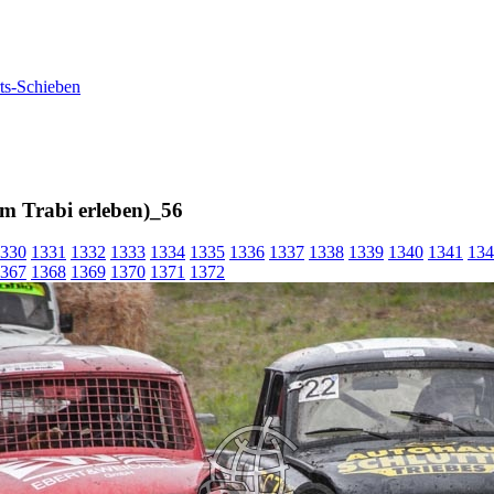
m Trabi erleben)_56
330
1331
1332
1333
1334
1335
1336
1337
1338
1339
1340
1341
134
367
1368
1369
1370
1371
1372