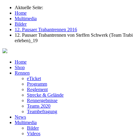
Aktuelle Seite:
Home
Multimedia
Bilder
12. Pausaer Trabantrennen 2016
12. Pausaer Trabantrennen von Steffen Schwerk (Team Trabi
erleben)_19
Home
Shop
Rennen
eTicket
Programm
Reglement
Strecke & Gelände
Rennergebnisse
Teams 2020
Teambefragung
News
Multimedia
Bilder
Videos