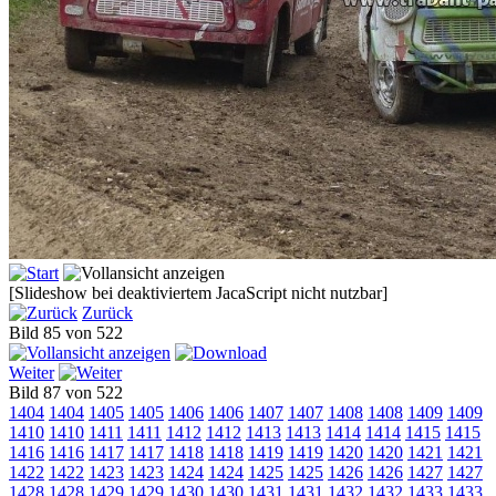
[Slideshow bei deaktiviertem JacaScript nicht nutzbar]
Zurück
Bild 85 von 522
Weiter
Bild 87 von 522
1404
1404
1405
1405
1406
1406
1407
1407
1408
1408
1409
1409
1410
1410
1411
1411
1412
1412
1413
1413
1414
1414
1415
1415
1416
1416
1417
1417
1418
1418
1419
1419
1420
1420
1421
1421
1422
1422
1423
1423
1424
1424
1425
1425
1426
1426
1427
1427
1428
1428
1429
1429
1430
1430
1431
1431
1432
1432
1433
1433