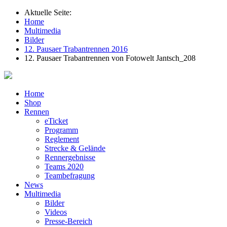
Aktuelle Seite:
Home
Multimedia
Bilder
12. Pausaer Trabantrennen 2016
12. Pausaer Trabantrennen von Fotowelt Jantsch_208
Home
Shop
Rennen
eTicket
Programm
Reglement
Strecke & Gelände
Rennergebnisse
Teams 2020
Teambefragung
News
Multimedia
Bilder
Videos
Presse-Bereich