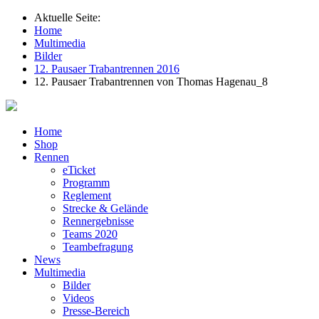
Aktuelle Seite:
Home
Multimedia
Bilder
12. Pausaer Trabantrennen 2016
12. Pausaer Trabantrennen von Thomas Hagenau_8
Home
Shop
Rennen
eTicket
Programm
Reglement
Strecke & Gelände
Rennergebnisse
Teams 2020
Teambefragung
News
Multimedia
Bilder
Videos
Presse-Bereich