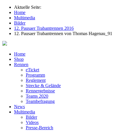
Aktuelle Seite:
Home
Multimedia
Bilder
12. Pausaer Trabantrennen 2016
12. Pausaer Trabantrennen von Thomas Hagenau_91
Home
Shop
Rennen
eTicket
Programm
Reglement
Strecke & Gelände
Rennergebnisse
Teams 2020
Teambefragung
News
Multimedia
Bilder
Videos
Presse-Bereich